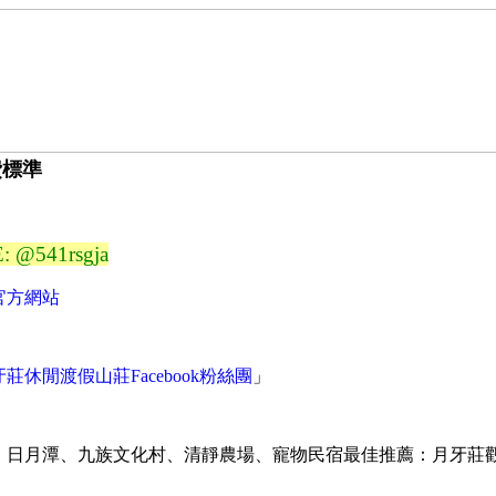
費標準
E: @541rsgja
官方網站
莊休閒渡假山莊Facebook粉絲團
」
、日月潭、九族文化村、清靜農場、寵物民宿最佳推薦：月牙莊