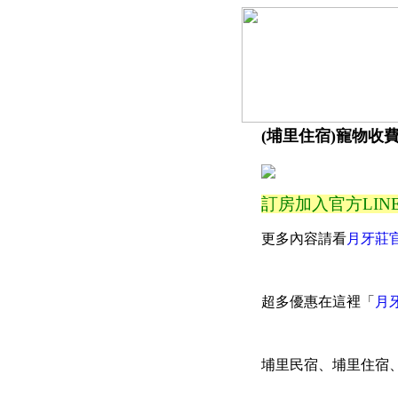
(埔里住宿)寵物收
訂房加入官方LIN
更多內容請看
月牙莊
超多優惠在這裡「
月牙
埔里民宿、埔里住宿