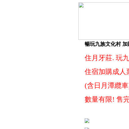
暢玩九族文化村 加
住月牙莊. 玩九
住宿加購成人票
(含日月潭纜車
數量有限! 售